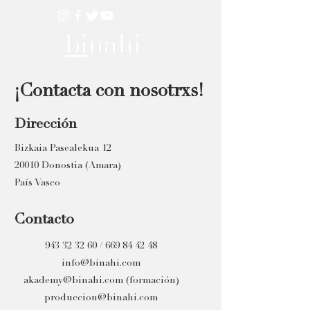
¡Contacta con nosotrxs!
Dirección
Bizkaia Pasealekua 12
20010 Donostia (Amara)
País Vasco
Contacto
943 32 32 60
/
669 84 42 48
info@binahi.com
akademy@binahi.com
(formación)
produccion@binahi.com