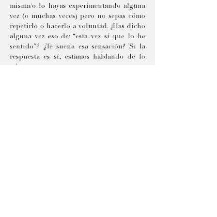
misma/o lo hayas experimentando alguna 
vez (o muchas veces) pero no sepas cómo 
repetirlo o hacerlo a voluntad. ¿Has dicho 
alguna vez eso de: “esta vez sí que lo he 
sentido”? ¿Te suena esa sensación? Si la 
respuesta es sí, estamos hablando de lo 
mismo.
En este Taller investigaremos juntos qué 
herramientas pueden ayudarte a aterrizar 
en el momento presente de forma súbita y 
entregarte plenamente al personaje. A 
través de escenas con y sin texto y un gran 
número de dinámicas y prácticas iremos 
averiguando cual es la mejor estrategia 
para que puedas salir de este Taller con 
más comprensión de cómo funciona tu 
cuerpo, tu mente y cómo puedes 
prepararte mejor y disfrutar más la 
próxima vez que subas a un escenario o te 
pongas delante de una cámara. 