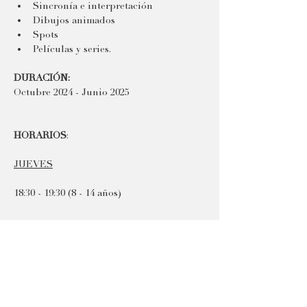
Sincronía e interpretación
Dibujos animados
Spots
Películas y series.
DURACIÓN:
Octubre 2024 - Junio 2025
HORARIOS
:
JUEVES
18:30 - 19:30 (8 - 14 años)
PRECIO
: 
60€ / mes
Opción de pago trimestral 10% DTO 
(si se 
deja la academia antes de finalizar el 
trimestre o el mes, no se reembolsará el 